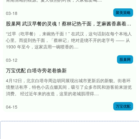
聚美策略
03-18
股巢网 武汉早餐的灵魂！蔡林记热干面，芝麻酱香裹着老汉口味
“过早（吃早餐），来碗热干面！” 在武汉，这句话刻在每个本地人
心里。而提到热干面，「蔡林记」绝对是绕不开的老字号 —— 从
1930 年至今，这家店用一碗喷香的....
股巢网
03-12
万宝优配 白塔寺旁老巷焕新
4月12日，北京白塔寺周边胡同展现出城市更新后的新貌。街巷环
境整洁有序，特色小店点缀其间，吸引了众多市民和游客前来游览
消费。 经过近年来的改造，这里的老城肌理得....
万宝优配
04-15