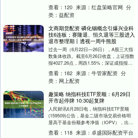
息，如苹果部分产品和微软Xbox宣布涨
查看：
120
来源：
红盘策略官网
分
价，导致科技....
类：
益配资
文商期货配资 磷化铟概念引爆兴业科
技6连板；赛隆退、恒久退等三股进入
退市整理期丨透视一周牛熊股
过去一周（6月22日—26日），A股三大指
数集体收跌。截至6月26日收盘，上证指数
报4027.26点，周跌1.55%；深证成指报
15782.22点，周跌1.55....
查看：
182
来源：
牛管家配资
分
类：
网上配资
趣策略 纳指科技ETF景顺：6月29日
开市起停牌 10:30起复牌
人民财讯6月28日电，纳指科技ETF景顺
(159509)公告，基金二级市场交易价格明
显高于基金份额参考净值（IOPV），出现
较大幅度溢价。基金将于2026年6月....
查看：
118
来源：
卓盛国际配资平台