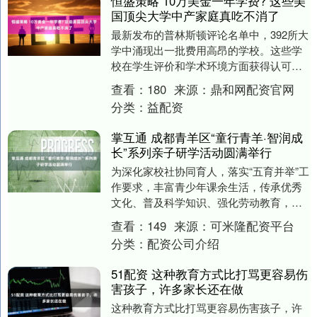
恒盛策略 10万美金一年学费? 这些美
国顶尖大学中产家庭真吃不消了
最新发布的普林斯顿评论名单中，392所大
学中涌现出一批费用高昂的学校。这些学
校在学生评价和学术环境方面获得认可，
吸引了众多申请者。这些院校跨越了此前
查看：
180
来源：
鼎和网配资官网
常见的门槛，....
分类：
益配资
掌互通 成都青羊区“童行青羊·智润成
长”系列亲子研学活动圆满举行
为深化家校社协同育人，落实“五育并举”工
作要求，丰富青少年课余生活，传承优秀
文化、普及科学知识、强化劳动教育，近
期，成都市家长学校青羊区分校陆续开
查看：
149
来源：
可米隆配资平台
展“童行青羊·....
分类：
配资公司介绍
51配资 这种教育方式比打骂更容易伤
害孩子，许多家长还在做
这种教育方式比打骂更容易伤害孩子，许