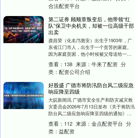
学家认为，....
合法配资平台
第二证券 顾顺章叛变后，他带领“红
队”保卫中央机关，却被一位高级干部
出卖
龚昌荣（化名邝惠安）出生于1903年，广
东省江门市人，出生于一个贫苦的家庭。
因为家庭贫困，他小时候被父母送给一位
旅美华侨当养子，成年之后，龚昌荣脱离
查看：
138
来源：
牛来了配资
分
养父，前往广....
类：
配资公司介绍
好股盛 广德市将防汛防台风二级应急
响应降至四级
大皖新闻讯 广德市安全生产和防灾减灾救
灾委员会2026年7月13日发布《关于将防汛
防台风二级应急响应降至四级的通知》：
鉴于当前9号台风“巴威”对我市影响趋于减
查看：
112
来源：
金点配资平台
分
弱....
类：
益配资