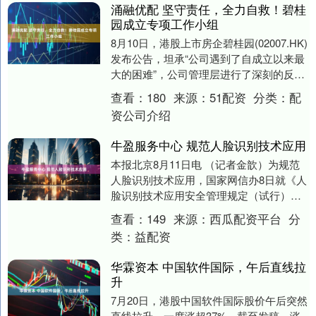
涌融优配 坚守责任，全力自救！碧桂
园成立专项工作小组
8月10日，港股上市房企碧桂园(02007.HK)
发布公告，坦承“公司遇到了自成立以来最
大的困难”，公司管理层进行了深刻的反
思，表态将全力自救、扭转当前的困
查看：
180
来源：
51配资
分类：
配
局。....
资公司介绍
牛盈服务中心 规范人脸识别技术应用
本报北京8月11日电 （记者金歆）为规范
人脸识别技术应用，国家网信办8日就《人
脸识别技术应用安全管理规定（试行）
（征求意见稿）》公开征求意见。征求意
查看：
149
来源：
西瓜配资平台
分
见稿提出，只....
类：
益配资
华霖资本 中国软件国际，午后直线拉
升
7月20日，港股中国软件国际股价午后突然
直线拉升，一度涨超37%，截至发稿，涨