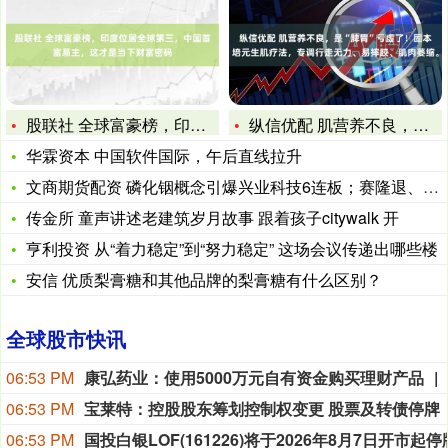
股联社 全球富豪榜，印度位居全球第三，中国首富易主，这才是当
纵信优配 肌营养不良，是“脾胃”亏虚了！固本培元生肌疗法，专
华霖资本 中国软件国际，午后直线拉升
文商期货配资 磷化铟概念引爆兴业科技6连板；赛隆退、恒久退等
传金所 童声讲述老建筑岁月故事 跟着孩子citywalk 开
亨利投资 从“着力稳定”到“努力稳定” 这场会议传递出哪些楼
安信 优质梨膏糖和其他品牌的梨膏糖有什么区别？
全球股市快讯
06:53 PM
康弘药业：使用5000万元自有资金购买理财产品
06:53 PM
宝莱特：控股股东筹划控制权变更 股票及转债停牌
06:53 PM