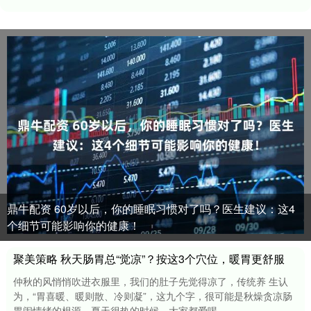
鼎牛配资 60岁以后，你的睡眠习惯对了吗？医生建议：这4
个细节可能影响你的健康！
聚美策略 秋天肠胃总“觉凉”？按这3个穴位，暖胃更舒服
仲秋的风悄悄吹进衣服里，我们的肚子先觉得凉了，传统养 生认
为，“胃喜暖、暖则散、冷则凝”，这九个字，很可能是秋燥贪凉肠
胃闹情绪的根源。夏天很热的时候，大家都爱喝....