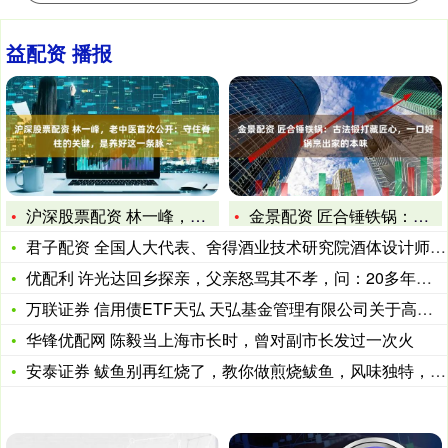
益配资 播报
沪深股票配资 林一峰，老中医首次公开：守住脊柱的关键，是养好
金景配资 匠合锤铁锅：古法锻打藏匠心，一口好锅烹出家的本味
君子配资 全国人大代表、舍得酒业技术研究院酒体设计师陈柏蓉：
优配利 许光达回乡探亲，父亲怒骂其不孝，问：20多年，你没一
万联证券 信用债ETF天弘 天弘基金管理有限公司关于高级管理
华锋优配网 陈毅当上海市长时，曾对副市长发过一次火
安泰证券 鲅鱼别再红烧了，教你做煎烧鲅鱼，风味独特，外焦里嫩