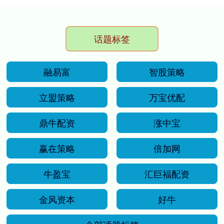
话题标签
融易富
智股策略
立盟策略
万宝优配
鼎牛配资
涨中宝
赢在策略
倍加网
牛盈宝
汇巨福配资
金风资本
好牛