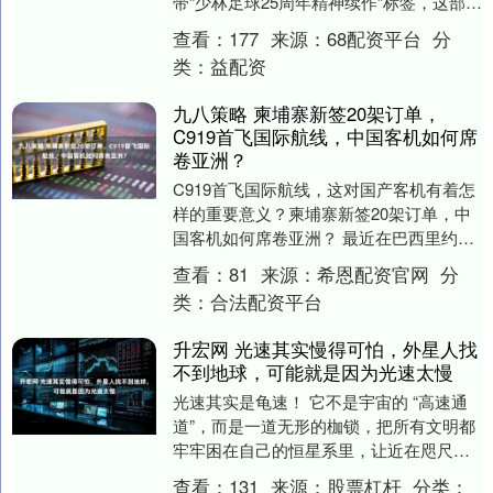
带“少林足球25周年精神续作”标签，这部周
星驰挂帅的作品从上映首日起就行走在争
查看：
177
来源：
68配资平台
分
议与狂欢....
类：
益配资
九八策略 柬埔寨新签20架订单，
C919首飞国际航线，中国客机如何席
卷亚洲？
C919首飞国际航线，这对国产客机有着怎
样的重要意义？柬埔寨新签20架订单，中
国客机如何席卷亚洲？ 最近在巴西里约热
内卢举行的国际航空运输行业年会上，北
查看：
81
来源：
希恩配资官网
分
亚区域负....
类：
合法配资平台
升宏网 光速其实慢得可怕，外星人找
不到地球，可能就是因为光速太慢
光速其实是龟速！ 它不是宇宙的 “高速通
道”，而是一道无形的枷锁，把所有文明都
牢牢困在自己的恒星系里，让近在咫尺的
恒星变成永远跨不过的天堑。甚至有天文
查看：
131
来源：
股票杠杆
分类：