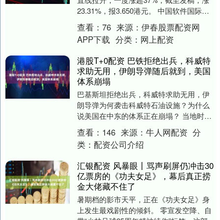
23.31%，报3.650港元。 中国软件国际今
日午间在港交所发布公告，近日，公司....
查看：
76
来源：
伊春股票配资网
APP下载
分类：
网上配资
港股T+0配资 巴铁拒绝出兵，科威特
求助无用，伊朗导弹随后就到，美国
体系崩塌
巴基斯坦拒绝出兵，科威特求助无用，伊
朗导弹为何袭击科威特石油设施？为什么
说美国在中东的体系正在崩塌？ 当地时间7
月18日，科威特石油公司表示，其重要石
查看：
146
来源：
牛人网配资
分
油设施遭到....
类：
配资公司介绍
汇银配资 风暴眼丨骂声刷屏仍冲击30
亿票房的《功夫女足》，幕后真正捞
金大佬藏不住了
暑期档的影市天平，正在《功夫女足》身
上发生最戏剧性的倾斜。 零宣发空降、自