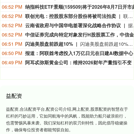
06:52 PM
06:52 PM
联创光电：控股股东部分股份将被司法拍卖
联创光电8月6日公告，公司股票于2026年8月4日、8月5日、8月6日连续三个交易日收盘价格跌幅偏离值累计超过20%，属于股票交易异常波动情形。2026年8月20日10时至2026年8月21日10时止，公司控股股东电子集团部分股份将被司法拍卖，被司法拍卖数量为9,708,100股，占其所持有公司股份总数的11.19%，占公司总股本的2.15%。目前，司法拍卖事项尚处在公示阶段，后续可能涉及竞拍、缴款、股权变更过户等环节，最终拍卖结果存在不确定性。
06:52 PM
云南省政府与中国华电签署深化战略合作协议
据“云南发布”，8月6日，云南省政府与中国华电集团有限公司在昆明签署深化战略合作协议。云南省委书记王宁，云南省委副书记、省长王予波与中
06:52 PM
06:51 PM
闪迪美股盘前跌超10%
闪迪美股盘前跌超10%，现报1213.17美元。
06:50 PM
报道：阿联酋考虑投入1万亿日元在日建AI数据中心
06:49 PM
益配资
益配资,合法配资平台,配资公司介绍,网上配资,股票配资的智慧在于
杠杆的巧妙运用，它如同航海中的风帆，既能助力船只破浪前行，
也需警惕风暴来袭。我们深知杠杆的双刃剑特性，因此倡导稳健操
作，确保每位投资者都能驾驭自如。