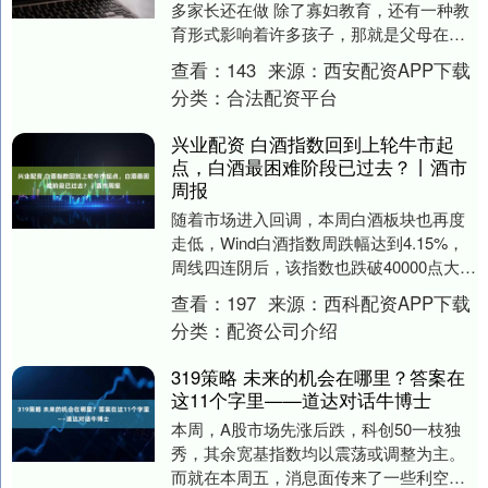
多家长还在做 除了寡妇教育，还有一种教
育形式影响着许多孩子，那就是父母在教
育孩子时唱黑脸。父母有自己的想法，但
查看：
143
来源：
西安配资APP下载
孩子只有一个，....
分类：
合法配资平台
兴业配资 白酒指数回到上轮牛市起
点，白酒最困难阶段已过去？丨酒市
周报
随着市场进入回调，本周白酒板块也再度
走低，Wind白酒指数周跌幅达到4.15%，
周线四连阴后，该指数也跌破40000点大
关，回到上轮白酒牛市起点附近。周中，
查看：
197
来源：
西科配资APP下载
高盛....
分类：
配资公司介绍
319策略 未来的机会在哪里？答案在
这11个字里——道达对话牛博士
本周，A股市场先涨后跌，科创50一枝独
秀，其余宽基指数均以震荡或调整为主。
而就在本周五，消息面传来了一些利空消