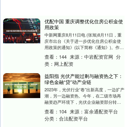
优配中国 重庆调整优化住房公积金使
用政策
中新网重庆8月11日电 (张旭)8月11日，重
庆市出台《关于进一步优化住房公积金使
用政策的通知》(以下简称《通知》)。作为
近年来重庆市住房公积金使用政策较大的
查看：
144
来源：
中岩配资官网
分
一....
类：
网上配资
益阳指 光伏产能过剩与融资热之下：
绿色金融“贷”动产业链
2023年，光伏行业“卷”出新高度，一边扩产
潮，另一边融资热。今年，在二级市场再
融资趋严环境下，光伏企业融资部分转向
银行信贷，业内人士称，商业银行绿色金
查看：
104
来源：
富余通配资平台
融贷一定....
分类：
合法配资平台