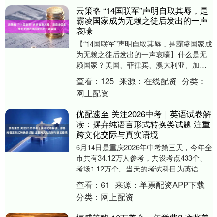
云策略 “14国联军”声明自取其辱，是
霸凌国家成为无赖之徒后发出的一声
哀嚎
【“14国联军”声明自取其辱，是霸凌国家成
为无赖之徒后发出的一声哀嚎】什么是无
赖国家？美国、菲律宾、澳大利亚、加拿
大、爱沙尼亚、德国、意大利、日本、拉
查看：
125
来源：
在线配资
分类：
脱维亚、立....
网上配资
优配速至 关注2026中考｜英语试卷解
读：摒弃纯语言形式转换类试题 注重
跨文化交际与真实语境
6月14日是重庆2026年中考第三天，今年全
市共有34.12万人参考，共设考点433个、
考场1.12万个。当天的考试科目为英语，
该学科的命题思路是什么？今年有哪....
查看：
61
来源：
单票配资APP下载
分类：
网上配资