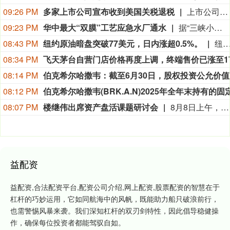
09:26 PM
多家上市公司宣布收到美国关税退税
上市公司公告显示，自7月以来，多家公司宣布已经收到美国关税退税。根据美国最高法院今年2月裁定，《国际紧急经济权力法》不授权总统征收大规模关税。美国国际贸易法院随后下令海关办理相关退款。海关与边境保护局4月20日启动第一阶段退款工作，首批退款于5月11日前后发放。美国海关与边境保护局官员本月4日披露的信息显示，截至7月底，该部门已处理完毕约1000亿美元关税的退款流程并把相关信息提供给财政部用于付款。（中新社）
09:23 PM
华中最大“双膜”工艺应急水厂通水
据“三峡小微”公众号消息，8月8日，由三峡集团所属长江环保集团、武汉市水务集团等共同投资建设的华中地区规模最大的“双膜”工艺应急水厂——武汉梁子湖应急水厂并网通水，标志着武汉市江南区域正式构建起“一江一湖”双水源互为备援、灵活调度的供水新格局，为片区660万市民用水安全提供坚实保障。
08:43 PM
纽约原油暗盘突破77美元，日内涨超0.5%。
纽约原油暗盘突破77美元，日内涨超0.
08:34 PM
08:14 PM
伯克希尔
08:12 PM
08:07 PM
楼继伟出席资产盘活课题研讨会
8月8日上午，全球财富管理论坛在京召开“地方国有存量资产盘活进展、难点与策略”课题研讨会，楼继伟出席会议并做总结发言。楼继伟在发言中表示，盘活国有资产既是近期的当务之急，也是一项长期性的战略任务。当前我国GDP平减指数阶段性承压走低，财政维持紧平衡格局的压力持续攀升；我国税收结构以间接税为主体，税收收入增速显著弱于名义GDP增速，财政内生增收动能受限。叠加土地财政收入大幅收缩，地方隐性债务化解、长期限国债常态化发行带来的利息支出刚性上涨，收支两端压力持续凸显。综合多重现实约束来看，国有存量资产盘活并非短期应急手段，而是一项需要常态化、长效化推进的重点工作。（全球财富管理论坛）
益配资
益配资,合法配资平台,配资公司介绍,网上配资,股票配资的智慧在于
杠杆的巧妙运用，它如同航海中的风帆，既能助力船只破浪前行，
也需警惕风暴来袭。我们深知杠杆的双刃剑特性，因此倡导稳健操
作，确保每位投资者都能驾驭自如。