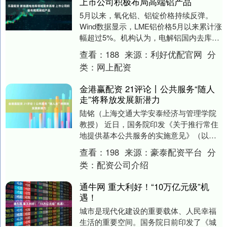
上市公司积极布局高端铝产品
5月以来，氧化铝、铝锭价格持续反弹。
Wind数据显示，LME铝价格5月以来累计涨
幅超过5%。机构认为，电解铝国内去库提
速，海外市场短缺风险延续，推荐铝板块
查看：
188
来源：
利好优配官网
分
低位布....
类：
网上配资
金港赢配资 21评论丨公共服务“随人
走”将释放发展新潜力
陆铭（上海交通大学安泰经济与管理学院
教授） 近日，国务院印发《关于推行常住
地提供基本公共服务的实施意见》（以下
简称《实施意见》），明确提出促进未落
查看：
198
来源：
豪泰配资平台
分
户常住人口与户....
类：
配资公司介绍
通牛网 重大利好！“10万亿元级”机
遇！
城市是现代化建设的重要载体、人民幸福
生活的重要空间。国务院日前印发了《城