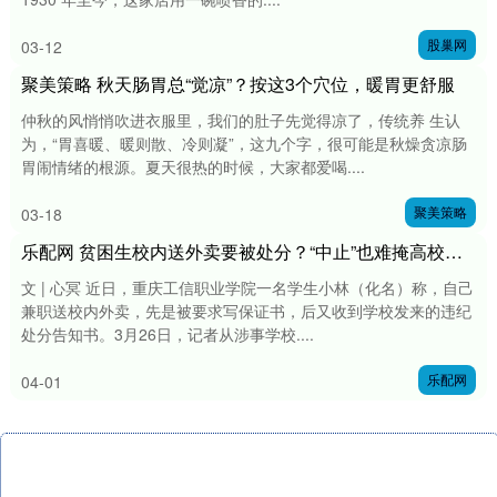
股巢网
03-12
聚美策略 秋天肠胃总“觉凉”？按这3个穴位，暖胃更舒服
仲秋的风悄悄吹进衣服里，我们的肚子先觉得凉了，传统养 生认
为，“胃喜暖、暖则散、冷则凝”，这九个字，很可能是秋燥贪凉肠
胃闹情绪的根源。夏天很热的时候，大家都爱喝....
聚美策略
03-18
乐配网 贫困生校内送外卖要被处分？“中止”也难掩高校的凉薄
文 | 心冥 近日，重庆工信职业学院一名学生小林（化名）称，自己
兼职送校内外卖，先是被要求写保证书，后又收到学校发来的违纪
处分告知书。3月26日，记者从涉事学校....
乐配网
04-01