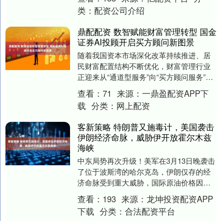
类：
配资公司介绍
鼎配配资 数智赋能财富管理转型 国金
证券AI投顾开启买方顾问新图景
随着我国资本市场深化改革持续推进、居
民财富配置结构不断优化，财富管理行业
正迎来从“通道型服务”向“买方顾问服务”转
型的关键窗口期，数字化、智能化成为行
查看：
71
来源：
一鼎盈配资APP下
业高质量发....
载
分类：
网上配资
客新策略 特朗普又施毒计，美国袭击
伊朗经济命脉，威胁伊开放霍尔木兹
海峡
中东局势再次升级！美军在3月13日晚袭击
了位于波斯湾的哈尔克岛，伊朗仅存的经
济命脉受到重大威胁，国际原油价格因此
大涨，布伦特原油期货上涨3.4%，再次突
查看：
193
来源：
龙坤投资配资APP
破100....
下载
分类：
合法配资平台