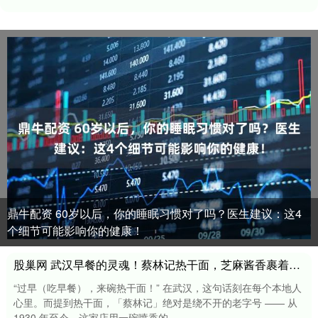
鼎牛配资 60岁以后，你的睡眠习惯对了吗？医生建议：这4
个细节可能影响你的健康！
股巢网 武汉早餐的灵魂！蔡林记热干面，芝麻酱香裹着老汉口味
“过早（吃早餐），来碗热干面！” 在武汉，这句话刻在每个本地人
心里。而提到热干面，「蔡林记」绝对是绕不开的老字号 —— 从
1930 年至今，这家店用一碗喷香的....