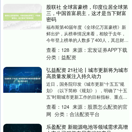
股联社 全球富豪榜，印度位居全球第
三，中国首富易主，这才是当下财富
密码
福布斯第40届年度《全球亿万富豪榜》新
鲜出炉，从榜单情况来看，相较于去年，
今年登上榜单的人数多了400人，其总财富
更是达到了20.1万亿美元，不得不说，财
查看：
128
来源：
宏发证券APP下载
富集中....
分类：
益配资
弘益配资 21社论丨城市更新将为城市
高质量发展注入持久动力
近日，国务院印发《城市更新“十五五”规
划》（以下简称《规划》），明确了“十五
五”时期城市更新工作的目标指标、重点任
务、重大工程和政策举措，为全国城市更
查看：
124
来源：
股票怎么配资的官
新工作划定....
网
分类：
合法配资平台
乐盈配资 新能源电池等领域需求高增