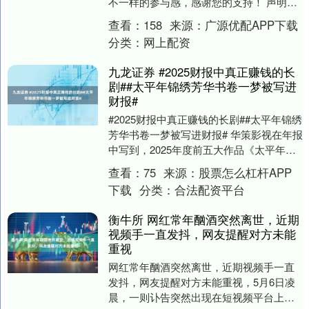
不一样的参与感，感谢您的支持！ 声明：
本文内容均是根据权威材料，结合个人观
查看：
158
来源：
广源优配APP下载
点撰写的原....
分类：
网上配资
九龙证券 #2025财报中真正赚钱的长
剧##太平年锦绣芳华书卷一梦被写进
财报#
#2025财报中真正赚钱的长剧##太平年锦绣
芳华书卷一梦被写进财报# 华策影视在年报
中写到，2025年度前五大作品《太平年》
《家业》《锦绣芳华》《四喜》《心
查看：
75
来源：
股票怎么杠杆APP
诉》....
下载
分类：
合法配资平台
衡牛所 网红常年酗酒突然离世，近期
视频手一直发抖，网友提醒对方未能
重视
网红常年酗酒突然离世，近期视频手一直
发抖，网友提醒对方未能重视，5月6日凌
晨，一则讣告突然出现在短视频平台上，