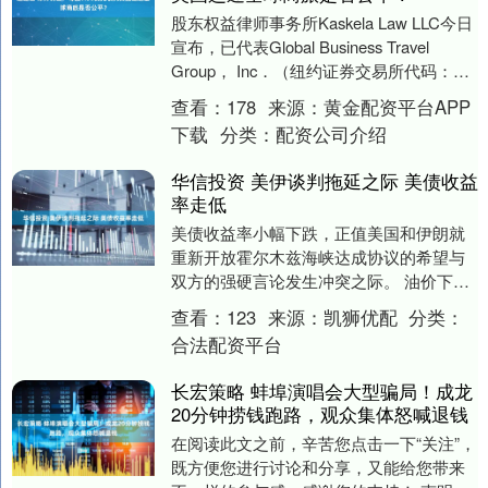
股东权益律师事务所Kaskela Law LLC今日
宣布，已代表Global Business Travel
Group， Inc．（纽约证券交易所代码：
GBT....
查看：
178
来源：
黄金配资平台APP
下载
分类：
配资公司介绍
华信投资 美伊谈判拖延之际 美债收益
率走低
美债收益率小幅下跌，正值美国和伊朗就
重新开放霍尔木兹海峡达成协议的希望与
双方的强硬言论发生冲突之际。 油价下跌
5%，尽管穿过该海峡的船只交通已经放
查看：
123
来源：
凯狮优配
分类：
缓。市场关注明....
合法配资平台
长宏策略 蚌埠演唱会大型骗局！成龙
20分钟捞钱跑路，观众集体怒喊退钱
在阅读此文之前，辛苦您点击一下“关注”，
既方便您进行讨论和分享，又能给您带来