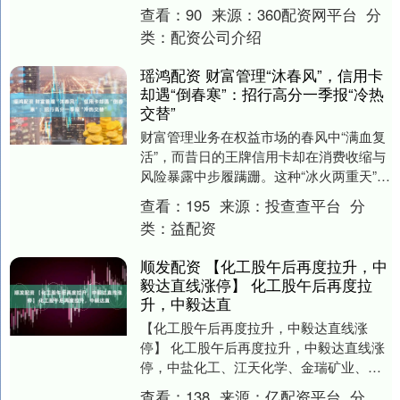
让不少网友感到震惊，拥有4.8万粉丝的河
查看：
90
来源：
360配资网平台
分
南漯河网红....
类：
配资公司介绍
瑶鸿配资 财富管理“沐春风”，信用卡
却遇“倒春寒”：招行高分一季报“冷热
交替”
财富管理业务在权益市场的春风中“满血复
活”，而昔日的王牌信用卡却在消费收缩与
风险暴露中步履蹒跚。这种“冰火两重天”的
格局，不仅是招行一季度的真实写照，更
查看：
195
来源：
投查查平台
分
是其零售....
类：
益配资
顺发配资 【化工股午后再度拉升，中
毅达直线涨停】 化工股午后再度拉
升，中毅达直
【化工股午后再度拉升，中毅达直线涨
停】 化工股午后再度拉升，中毅达直线涨
停，中盐化工、江天化学、金瑞矿业、新
金路、龙佰集团跟涨。....
查看：
138
来源：
亿配资平台
分