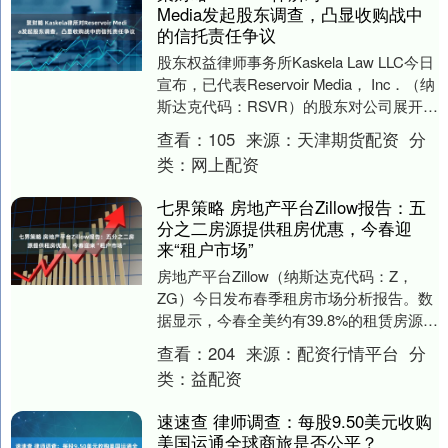
Media发起股东调查，凸显收购战中
的信托责任争议
股东权益律师事务所Kaskela Law LLC今日
宣布，已代表Reservoir Media， Inc．（纳
斯达克代码：RSVR）的股东对公司展开调
查，旨在确....
查看：
105
来源：
天津期货配资
分
类：
网上配资
七界策略 房地产平台Zillow报告：五
分之二房源提供租房优惠，今春迎
来“租户市场”
房地产平台Zillow（纳斯达克代码：Z，
ZG）今日发布春季租房市场分析报告。数
据显示，今春全美约有39.8%的租赁房源提
供优惠举措，创下该时节的最高纪录，标
查看：
204
来源：
配资行情平台
分
志....
类：
益配资
速速查 律师调查：每股9.50美元收购
美国运通全球商旅是否公平？