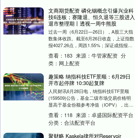
文商期货配资 磷化铟概念引爆兴业科
技6连板；赛隆退、恒久退等三股进入
退市整理期丨透视一周牛熊股
过去一周（6月22日—26日），A股三大指
数集体收跌。截至6月26日收盘，上证指数
报4027.26点，周跌1.55%；深证成指报
15782.22点，周跌1.55....
查看：
183
来源：
牛管家配资
分
类：
网上配资
趣策略 纳指科技ETF景顺：6月29日
开市起停牌 10:30起复牌
人民财讯6月28日电，纳指科技ETF景顺
(159509)公告，基金二级市场交易价格明
显高于基金份额参考净值（IOPV），出现
较大幅度溢价。基金将于2026年6月....
查看：
118
来源：
卓盛国际配资平台
分类：
合法配资平台
聚财略 Kaskela律所对Reservoir