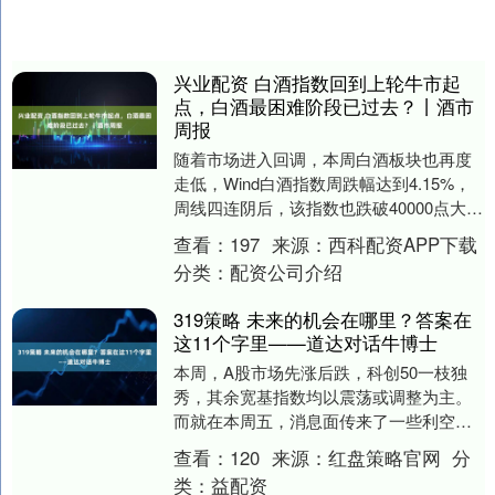
兴业配资 白酒指数回到上轮牛市起
点，白酒最困难阶段已过去？丨酒市
周报
随着市场进入回调，本周白酒板块也再度
走低，Wind白酒指数周跌幅达到4.15%，
周线四连阴后，该指数也跌破40000点大
关，回到上轮白酒牛市起点附近。周中，
查看：
197
来源：
西科配资APP下载
高盛....
分类：
配资公司介绍
319策略 未来的机会在哪里？答案在
这11个字里——道达对话牛博士
本周，A股市场先涨后跌，科创50一枝独
秀，其余宽基指数均以震荡或调整为主。
而就在本周五，消息面传来了一些利空消
息，如苹果部分产品和微软Xbox宣布涨
查看：
120
来源：
红盘策略官网
分
价，导致科技....
类：
益配资