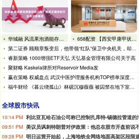
华城融 风流果泡酒能存放几年？揭秘正确泡制方法与注意事项
658配资 【西安甲康甲状腺研究院】甲亢治疗怎么选？吃药、碘
第二证券 顾顺章叛变后，他带领“红队”保卫中央机关，却被一位
睿新策略 1000增强ETF天弘 天弘基金管理有限公司关于高
聚财略 Kaskela律所对Reservoir Media发
赢在策略 权威盘点 武汉中医护理服务机构TOP榜单深度解析
福牛财经 《暮云绕孤山》林砚沉穆薇薇 被囚禁在地下室的第三年
全球股市快讯
10:14 PM
09:51 PM
09:28 PM